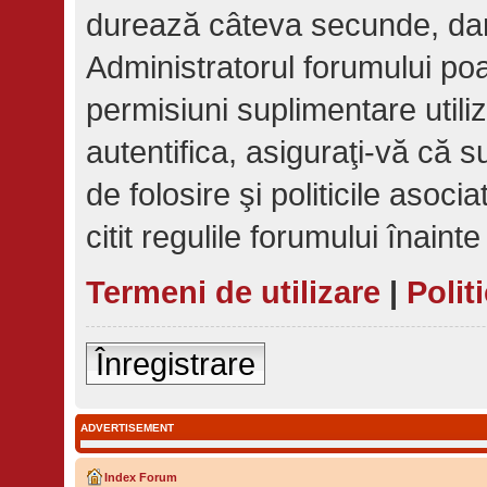
durează câteva secunde, dar v
Administratorul forumului p
permisiuni suplimentare utiliza
autentifica, asiguraţi-vă că su
de folosire şi politicile asoc
citit regulile forumului înaint
Termeni de utilizare
|
Polit
Înregistrare
ADVERTISEMENT
Index Forum