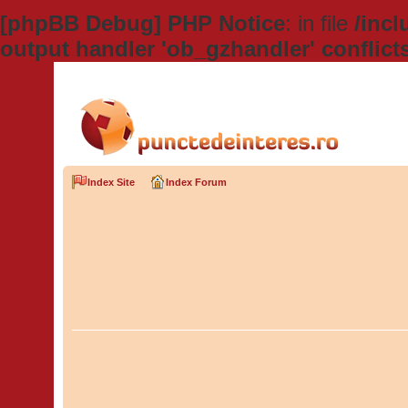
[phpBB Debug] PHP Notice
: in file
/inc
output handler 'ob_gzhandler' conflict
Index Site
Index Forum