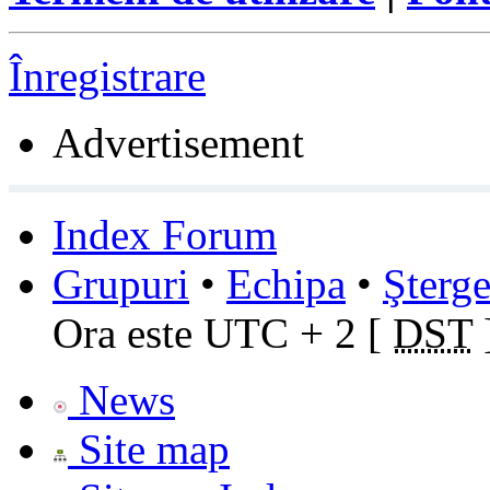
Înregistrare
Advertisement
Index Forum
Grupuri
•
Echipa
•
Şterge
Ora este UTC + 2 [
DST
News
Site map