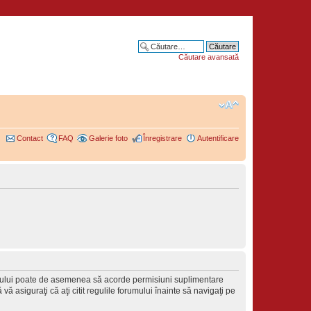
Căutare avansată
Contact
FAQ
Galerie foto
Înregistrare
Autentificare
forumului poate de asemenea să acorde permisiuni suplimentare
ă vă asiguraţi că aţi citit regulile forumului înainte să navigaţi pe