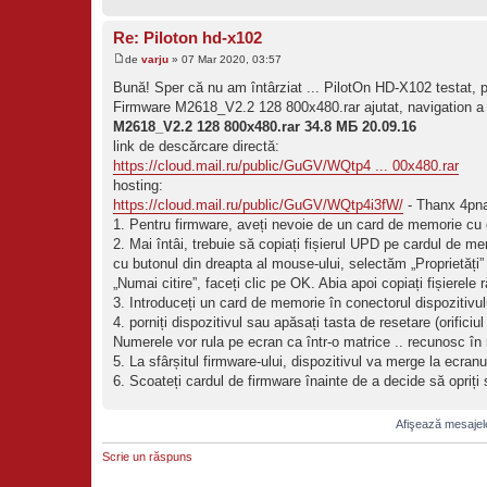
Re: Piloton hd-x102
de
varju
» 07 Mar 2020, 03:57
Bună! Sper că nu am întârziat ... PilotOn HD-X102 testat, p
Firmware M2618_V2.2 128 800x480.rar ajutat, navigation a 
M2618_V2.2 128 800x480.rar 34.8 МБ 20.09.16
link de descărcare directă:
https://cloud.mail.ru/public/GuGV/WQtp4 ... 00x480.rar
hosting:
https://cloud.mail.ru/public/GuGV/WQtp4i3fW/
- Thanx 4pn
1. Pentru firmware, aveți nevoie de un card de memorie cu 
2. Mai întâi, trebuie să copiați fișierul UPD pe cardul de me
cu butonul din dreapta al mouse-ului, selectăm „Proprietăți
„Numai citire”, faceți clic pe OK. Abia apoi copiați fișiere
3. Introduceți un card de memorie în conectorul dispozitivului
4. porniți dispozitivul sau apăsați tasta de resetare (orificiu
Numerele vor rula pe ecran ca într-o matrice .. recunosc în 
5. La sfârșitul firmware-ului, dispozitivul va merge la ecranu
6. Scoateți cardul de firmware înainte de a decide să opriți s
Afişează mesajele
Scrie un răspuns