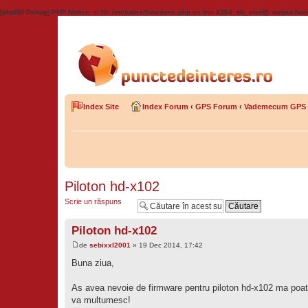
[phpBB Debug] PHP Notice
: in file
/includes/functions.php
on line
4384
:
ob_start(): output han
Index Site
Index Forum
‹
GPS Forum
‹
Vademecum GPS
Piloton hd-x102
Scrie un răspuns
Piloton hd-x102
de
sebixxl2001
» 19 Dec 2014, 17:42
Buna ziua,
As avea nevoie de firmware pentru piloton hd-x102 ma poat
va multumesc!