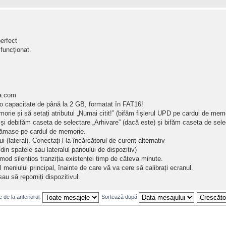
erfect
funcționat.
a.com
o capacitate de până la 2 GB, formatat în FAT16!
morie și să setați atributul „Numai citit!” (bifăm fișierul UPD pe cardul de mem
” și debifăm caseta de selectare „Arhivare” (dacă este) și bifăm caseta de sele
le rămase pe cardul de memorie.
 (lateral). Conectați-l la încărcătorul de curent alternativ
l din spatele sau lateralul panoului de dispozitiv)
mod silențios tranziția existenței timp de câteva minute.
l meniului principal, înainte de care vă va cere să calibrați ecranul.
au să reporniți dispozitivul.
 de la anteriorul:
Sortează după