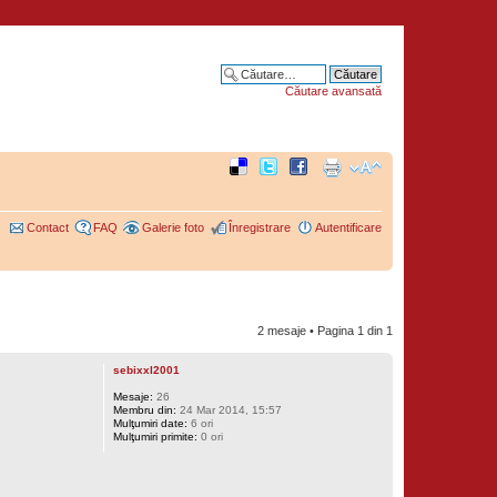
Căutare avansată
Contact
FAQ
Galerie foto
Înregistrare
Autentificare
2 mesaje • Pagina
1
din
1
sebixxl2001
Mesaje:
26
Membru din:
24 Mar 2014, 15:57
Mulţumiri date:
6 ori
Mulţumiri primite:
0 ori