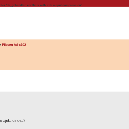
dler 'ob_gzhandler' conflicts with 'zlib output compression'
‹
Piloton hd-x102
e ajuta cineva?