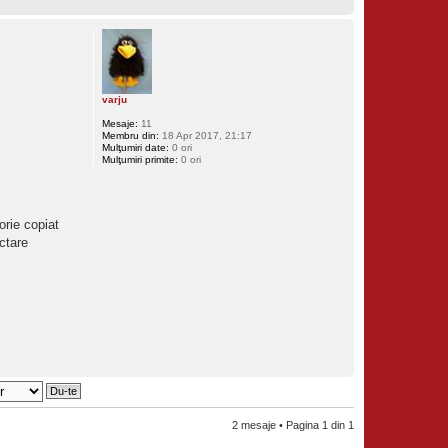
varju
Mesaje:
11
Membru din:
18 Apr 2017, 21:17
Mulţumiri date:
0 ori
Mulţumiri primite:
0 ori
orie copiat
ctare
2 mesaje • Pagina
1
din
1