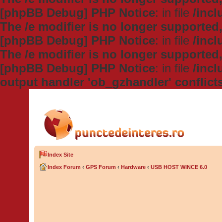
[phpBB Debug] PHP Notice
: in file
/inc
The /e modifier is no longer supported
[phpBB Debug] PHP Notice
: in file
/inc
The /e modifier is no longer supported
[phpBB Debug] PHP Notice
: in file
/inc
output handler 'ob_gzhandler' conflict
Index Site
Index Forum
‹
GPS Forum
‹
Hardware
‹
USB HOST WINCE 6.0