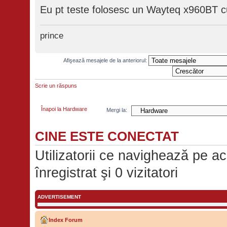
Eu pt teste folosesc un Wayteq x960BT 
prince
Afişează mesajele de la anteriorul:
Scrie un răspuns
Înapoi la Hardware
Mergi la:
CINE ESTE CONECTAT
Utilizatorii ce navighează pe ac
înregistrat şi 0 vizitatori
ADVERTISEMENT
Index Forum