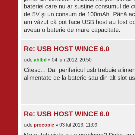
bateriei care nu ar susţine consumul de 
de 5V şi un consum de 100mAh. Până acu
am văzut că pot face USB host au fost d
aveau o baterie de mare capacitate.
Re: USB HOST WINCE 6.0
de
ablbd
» 04 Iun 2012, 20:50
Citesc... Da, perifericul usb trebuie alime
alimentate de la baterie sau din alt slot us
Re: USB HOST WINCE 6.0
de
procopie
» 03 Iul 2013, 11:09
Ma puteti ajuta cu o problema? Detin un 