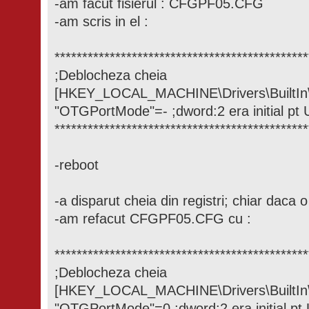
-am facut fisierul : CFGPF05.CFG
-am scris in el :
**********************************************
;Deblocheza cheia
[HKEY_LOCAL_MACHINE\Drivers\BuiltI
"OTGPortMode"=- ;dword:2 era initial pt 
**********************************************
-reboot
-a disparut cheia din registri; chiar daca 
-am refacut CFGPF05.CFG cu :
**********************************************
;Deblocheza cheia
[HKEY_LOCAL_MACHINE\Drivers\BuiltI
"OTGPortMode"=0 ;dword:2 era initial pt 