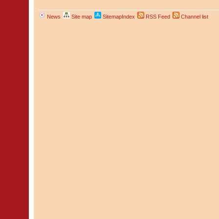
News
Site map
SitemapIndex
RSS Feed
Channel list