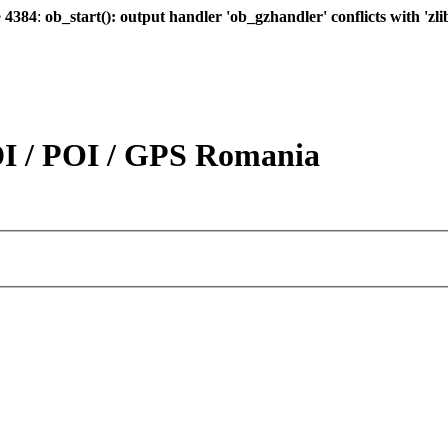
e
4384
:
ob_start(): output handler 'ob_gzhandler' conflicts with 'zl
DI / POI / GPS Romania