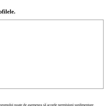
filele.
rul forumului poate de asemenea să acorde permisiuni suplimentare