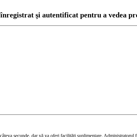
nregistrat şi autentificat pentru a vedea pro
ază câteva secunde, dar vă va oferi facilităţi suplimentare. Administrato