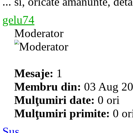
... si, oricate amanunte, detal
gelu74
Moderator
Mesaje:
1
Membru din:
03 Aug 20
Mulţumiri date:
0 ori
Mulţumiri primite:
0 or
Sus