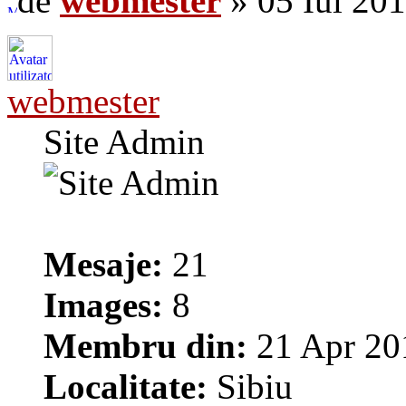
de
webmester
» 05 Iul 201
webmester
Site Admin
Mesaje:
21
Images:
8
Membru din:
21 Apr 20
Localitate:
Sibiu