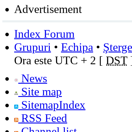
Advertisement
Index Forum
Grupuri
•
Echipa
•
Şterge
Ora este UTC + 2 [
DST
News
Site map
SitemapIndex
RSS Feed
Channel list