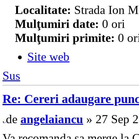
Localitate:
Strada Ion M
Mulţumiri date:
0 ori
Mulţumiri primite:
0 or
Site web
Sus
Re: Cereri adaugare punct
de
angelaiancu
» 27 Sep 2
Va recomanda sa merge la Ci