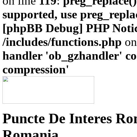
on line
119
:
preg_replace()
supported, use preg_repla
[phpBB Debug] PHP Noti
/includes/functions.php
on
handler 'ob_gzhandler' con
compression'
Puncte De Interes Ro
Romania