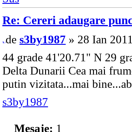
Re: Cereri adaugare punct
de
s3by1987
» 28 Ian 2011
44 grade 41'20.71" N 29 gra
Delta Dunarii Cea mai frumoa
putin vizitata...mai bine...
s3by1987
Mesaje:
1