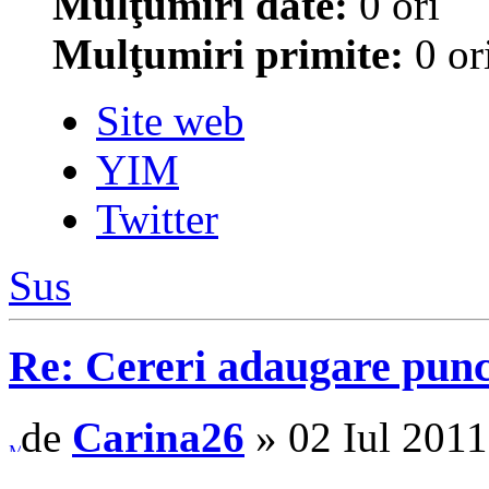
Mulţumiri date:
0 ori
Mulţumiri primite:
0 or
Site web
YIM
Twitter
Sus
Re: Cereri adaugare punct
de
Carina26
» 02 Iul 2011