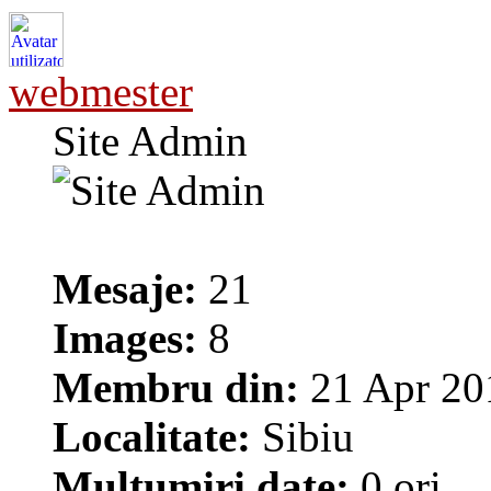
webmester
Site Admin
Mesaje:
21
Images:
8
Membru din:
21 Apr 20
Localitate:
Sibiu
Mulţumiri date:
0 ori