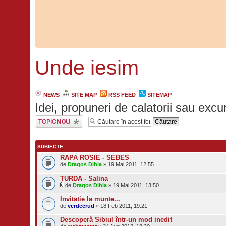
Unde iesim
NEWS
SITE MAP
RSS FEED
SITEMAP
Idei, propuneri de calatorii sau excur
Scrie un subiect
nou
SUBIECTE
RAPA ROSIE - SEBES
de
Dragos Dibla
» 19 Mai 2011, 12:55
TURDA - Salina
de
Dragos Dibla
» 19 Mai 2011, 13:50
Invitatie la munte...
de
verdecrud
» 18 Feb 2011, 19:21
Descoperă Sibiul într-un mod inedit