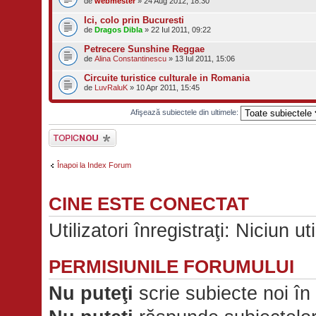
de
webmester
» 24 Aug 2012, 18:30
Ici, colo prin Bucuresti
de
Dragos Dibla
» 22 Iul 2011, 09:22
Petrecere Sunshine Reggae
de
Alina Constantinescu
» 13 Iul 2011, 15:06
Circuite turistice culturale in Romania
de
LuvRaluK
» 10 Apr 2011, 15:45
Afişează subiectele din ultimele:
Scrie un subiect
nou
Înapoi la Index Forum
CINE ESTE CONECTAT
Utilizatori înregistraţi: Niciun ut
PERMISIUNILE FORUMULUI
Nu puteţi
scrie subiecte noi în