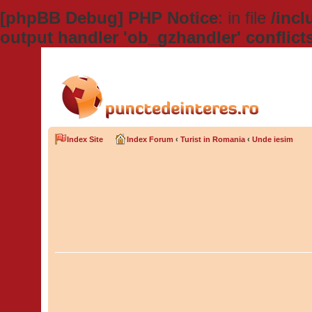
[phpBB Debug] PHP Notice
: in file
/inc
output handler 'ob_gzhandler' conflict
Index Site
Index Forum
‹
Turist in Romania
‹
Unde iesim