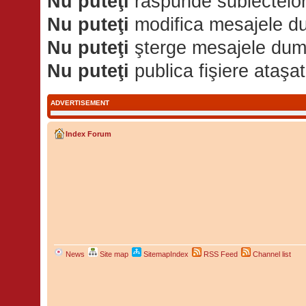
Nu puteţi
răspunde subiectelor
Nu puteţi
modifica mesajele d
Nu puteţi
şterge mesajele dum
Nu puteţi
publica fişiere ataşa
ADVERTISEMENT
Index Forum
News
Site map
SitemapIndex
RSS Feed
Channel list